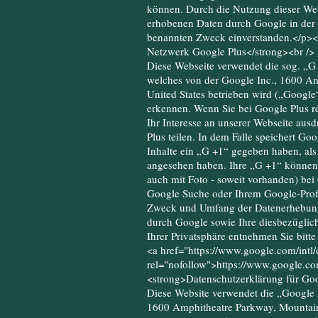
können. Durch die Nutzung dieser Webs
erhobenen Daten durch Google in der
benannten Zweck einverstanden.</p><
Netzwerk Google Plus</strong><br />
Diese Webseite verwendet die sog. „G 
welches von der Google Inc., 1600 A
United States betrieben wird („Google
erkennen. Wenn Sie bei Google Plus reg
Ihr Interesse an unserer Webseite aus
Plus teilen. In dem Falle speichert Goo
Inhalte ein „G +1“ gegeben haben, als 
angesehen haben. Ihre „G +1“ könne
auch mit Foto - soweit vorhanden) bei
Google Suche oder Ihrem Google-Profi
Zweck und Umfang der Datenerhebung 
durch Google sowie Ihre diesbezüglic
Ihrer Privatsphäre entnehmen Sie bitt
<a href="https://www.google.com/intl/d
rel="nofollow">https://www.google.com
<strong>Datenschutzerklärung für Go
Diese Website verwendet die „Google 
1600 Amphitheatre Parkway, Mountain