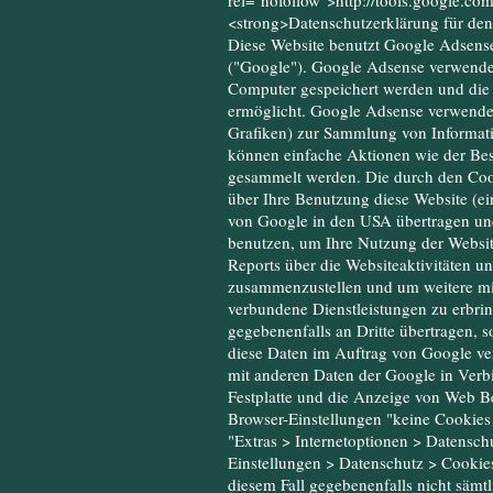
rel="nofollow">http://tools.google.c
<strong>Datenschutzerklärung für de
Diese Website benutzt Google Adsens
("Google"). Google Adsense verwendet 
Computer gespeichert werden und die 
ermöglicht. Google Adsense verwendet
Grafiken) zur Sammlung von Informa
können einfache Aktionen wie der Bes
gesammelt werden. Die durch den Coo
über Ihre Benutzung diese Website (ei
von Google in den USA übertragen und
benutzen, um Ihre Nutzung der Websit
Reports über die Websiteaktivitäten u
zusammenzustellen und um weitere mi
verbundene Dienstleistungen zu erbri
gegebenenfalls an Dritte übertragen, s
diese Daten im Auftrag von Google ver
mit anderen Daten der Google in Verb
Festplatte und die Anzeige von Web B
Browser-Einstellungen "keine Cookies
"Extras > Internetoptionen > Datenschu
Einstellungen > Datenschutz > Cookies"
diesem Fall gegebenenfalls nicht sämt