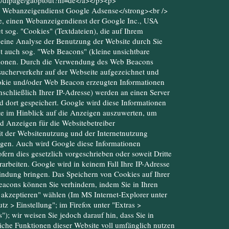
om/dlpage/gaoptout?hl=de</a></p><p>
n Webanzeigendienst Google Adsense</strong><br />
e, einen Webanzeigendienst der Google Inc., USA
sog. "Cookies" (Textdateien), die auf Ihrem
eine Analyse der Benutzung der Website durch Sie
 auch sog. "Web Beacons" (kleine unsichtbare
tionen. Durch die Verwendung des Web Beacons
ucherverkehr auf der Webseite aufgezeichnet und
kie und/oder Web Beacon erzeugten Informationen
nschließlich Ihrer IP-Adresse) werden an einen Server
 dort gespeichert. Google wird diese Informationen
e im Hinblick auf die Anzeigen auszuwerten, um
nd Anzeigen für die Websitebetreiber
t der Websitenutzung und der Internetnutzung
ngen. Auch wird Google diese Informationen
ofern dies gesetzlich vorgeschrieben oder soweit Dritte
arbeiten. Google wird in keinem Fall Ihre IP-Adresse
indung bringen. Das Speichern von Cookies auf Ihrer
eacons können Sie verhindern, indem Sie in Ihren
 akzeptieren" wählen (Im MS Internet-Explorer unter
tz > Einstellung"; im Firefox unter "Extras >
); wir weisen Sie jedoch darauf hin, dass Sie in
liche Funktionen dieser Website voll umfänglich nutzen