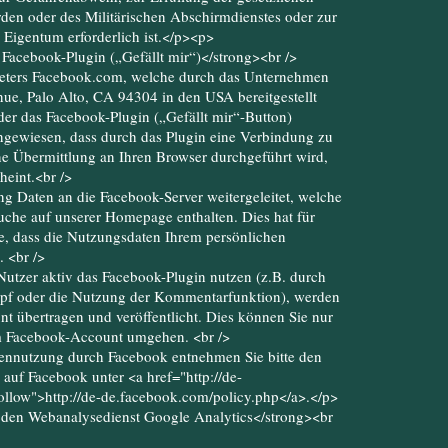
en oder des Militärischen Abschirmdienstes oder zur
Eigentum erforderlich ist.</p><p>
Facebook-Plugin („Gefällt mir“)</strong><br />
bieters Facebook.com, welche durch das Unternehmen
nue, Palo Alto, CA 94304 in den USA bereitgestellt
der das Facebook-Plugin („Gefällt mir“-Button)
 hingewiesen, dass durch das Plugin eine Verbindung zu
e Übermittlung an Ihren Browser durchgeführt wird,
heint.<br />
g Daten an die Facebook-Server weitergeleitet, welche
uche auf unserer Homepage enthalten. Dies hat für
e, dass die Nutzungsdaten Ihrem persönlichen
 <br />
Nutzer aktiv das Facebook-Plugin nutzen (z.B. durch
opf oder die Nutzung der Kommentarfunktion), werden
t übertragen und veröffentlicht. Dies können Sie nur
m Facebook-Account umgehen. <br />
tennutzung durch Facebook entnehmen Sie bitte den
auf Facebook unter <a href="http://de-
ollow">http://de-de.facebook.com/policy.php</a>.</p>
 den Webanalysedienst Google Analytics</strong><br